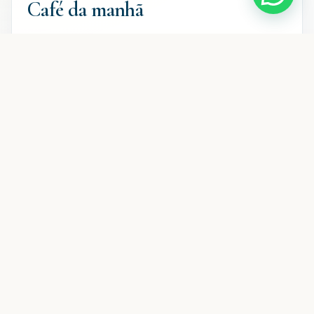
Café da manhã
SEGUNDA A SEXTA-FEIRA
06h30 às 09h30
SÁBADOS, DOMINGOS E FERIADOS
07h00 às 10h00
RESERVAS
Eventos e encontros