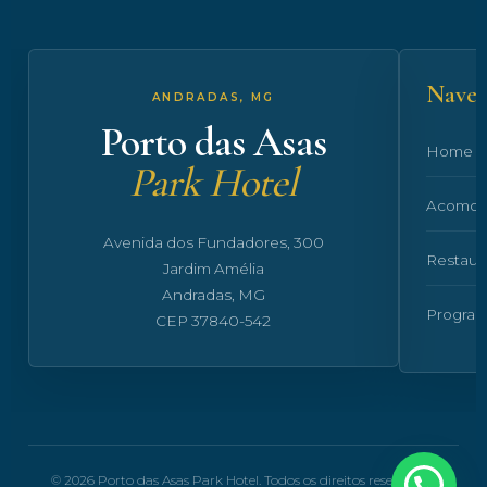
Naveg
ANDRADAS, MG
Porto das Asas
Home
Park Hotel
Acomod
Avenida dos Fundadores, 300
Restaur
Jardim Amélia
Andradas, MG
Progra
CEP 37840-542
© 2026 Porto das Asas Park Hotel. Todos os direitos reservados.